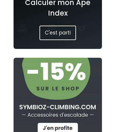
Calculer mon Ape
Index
C'est parti