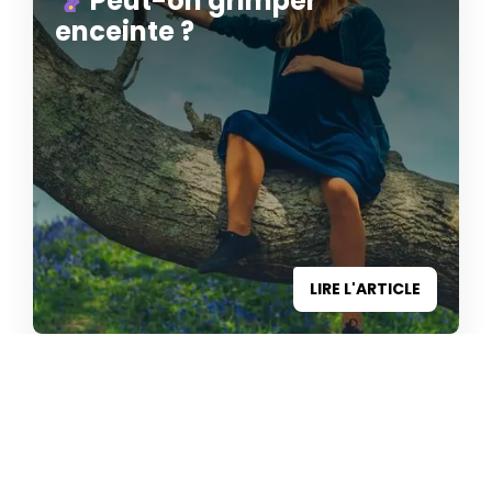
Peut-on grimper
enceinte ?
LIRE L'ARTICLE
ENTRAÎNEMENT
/
SANTÉ
Soigner ses blessures
d’escalade naturellement