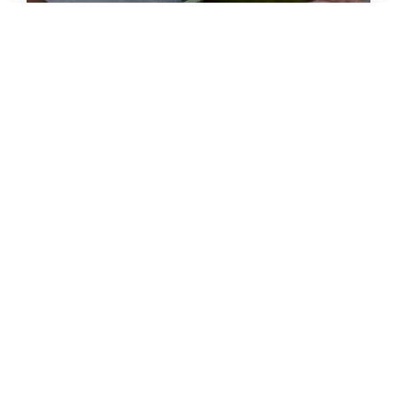
LIRE L'ARTICLE
ENTRAÎNEMENT
/
PROGRESSION
Comment parer en
escalade ?