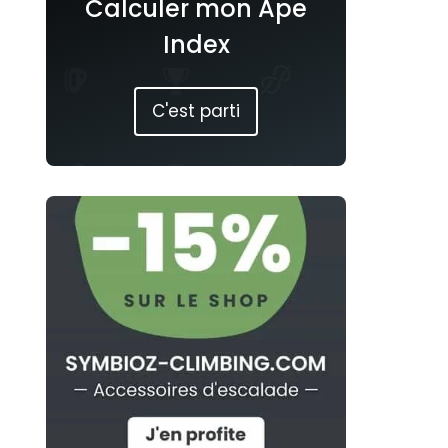
Calculer mon Ape
Index
C'est parti