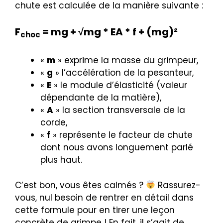
chute est calculée de la manière suivante :
F
= mg + √mg * EA * f + (mg)²
choc
«
m
» exprime la masse du grimpeur,
«
g
» l’accélération de la pesanteur,
«
E
» le module d’élasticité (valeur
dépendante de la matière),
«
A
» la section transversale de la
corde,
«
f
» représente le facteur de chute
dont nous avons longuement parlé
plus haut.
C’est bon, vous êtes calmés ?
Rassurez-
vous, nul besoin de rentrer en détail dans
cette formule pour en tirer une leçon
concrète de grimpe ! En fait, il s’agit de