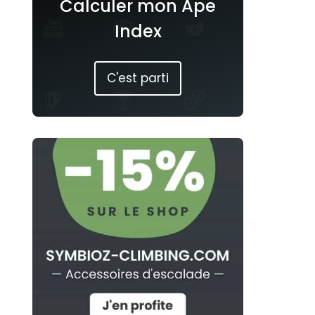
Calculer mon Ape
Index
C'est parti