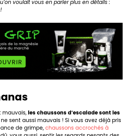
’on voulait vous en parler plus en détails :
!
nanas
nt mauvais,
les chaussons d’escalade sont les
ne sent aussi mauvais ! Si vous avez déjà pris
éance de grimpe,
chaussons accrochés à
 dû, vous aussi, sentir les regards pesants des