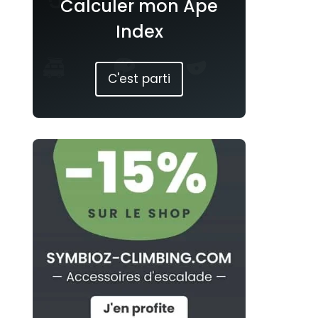
Calculer mon Ape
Index
C'est parti