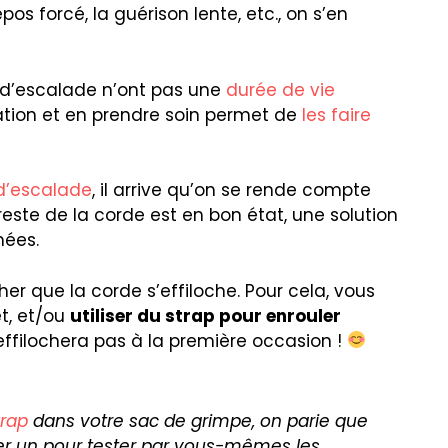
epos forcé, la guérison lente, etc., on s’en
 d’escalade n’ont pas une
durée de vie
sation et en prendre soin permet de
les faire
 d’escalade
, il arrive qu’on se rende compte
 reste de la corde est en bon état, une solution
mées.
her que la corde s’effiloche. Pour cela, vous
et, et/ou
utiliser du strap pour enrouler
’effilochera pas à la première occasion !
trap
dans votre sac de grimpe, on parie que
rer un pour tester par vous-mêmes les