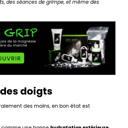
gts, des séances de grimpe, et même des
 des doigts
éralement des mains, en bon état est
les comme une bonne
hydratation extérieure