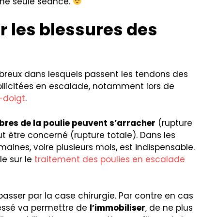
une seule séance.
r les blessures des
fibreux dans lesquels passent les tendons des
 sollicitées en escalade, notamment lors de
-doigt
.
ibres de la poulie peuvent s’arracher
(rupture
ut être concerné (rupture totale). Dans les
maines, voire plusieurs mois, est indispensable.
le sur le
traitement des poulies en escalade
 passer par la case chirurgie. Par contre en cas
blessé va permettre de
l’immobiliser
, de ne plus