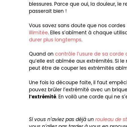
blessures. Parce que oui, la douleur, le r
passerait bien !
Vous savez sans doute que nos cordes
illimitée
. Elles s’abîment à chaque utili
durer plus longtemps
.
Quand on
contrôle l’usure de sa corde
qu’elle est abîmée aux extrémités. Si le
peut être de couper les extrémités abî
Une fois la découpe faite, il faut empêc
pouvez brûler l’extrémité avec un briqu
l’extrémité
. En voilà une corde qui ne s
SI vous n’aviez pas déjà un
rouleau de s
vous n’allez pas tarder à vous en procu