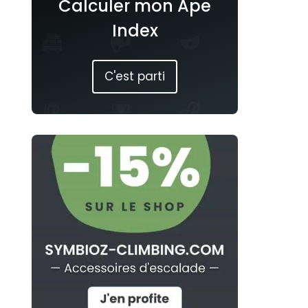
Calculer mon Ape
Index
C'est parti